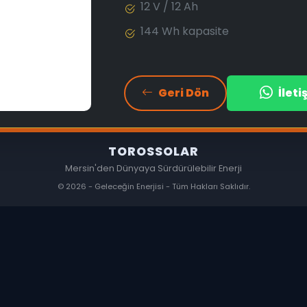
12 V / 12 Ah
144 Wh kapasite
Geri Dön
İlet
TOROSSOLAR
Mersin'den Dünyaya Sürdürülebilir Enerji
© 2026 - Geleceğin Enerjisi - Tüm Hakları Saklıdır.