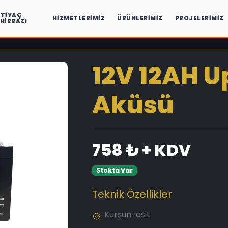
HTIYAÇ
HIZMETLERIMIZ
ÜRÜNLERIMIZ
PROJELERIMIZ
IHIRBAZI
12V 12AH U
Aküsü
758 ₺ + KDV
Stokta Var
Teknik Özellikler
Kurşun-asit