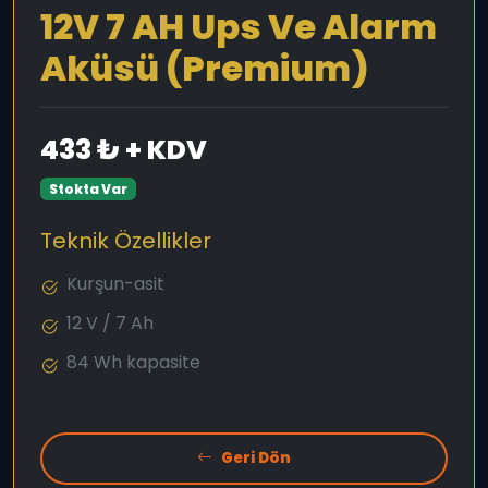
12V 7 AH Ups Ve Alarm
Aküsü (Premium)
433 ₺ + KDV
Stokta Var
Teknik Özellikler
Kurşun-asit
12 V / 7 Ah
84 Wh kapasite
Geri Dön