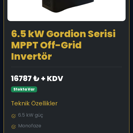
6.5 kW Gordion Serisi
MPPT Off-Grid
Invertör
16787 ₺ + KDV
Stokta Var
Teknik Özellikler
6.5 kW güç
Monofaze