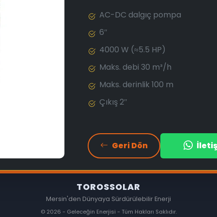
AC-DC dalgıç pompa
6″
4000 W (≈5.5 HP)
Maks. debi 30 m³/h
Maks. derinlik 100 m
Çıkış 2″
Geri Dön
İlet
TOROSSOLAR
Mersin'den Dünyaya Sürdürülebilir Enerji
© 2026 - Geleceğin Enerjisi - Tüm Hakları Saklıdır.