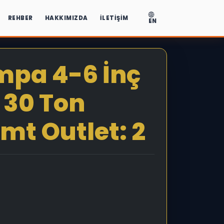
REHBER
HAKKIMIZDA
İLETIŞIM
EN
pa 4-6 İnç
 30 Ton
mt Outlet: 2