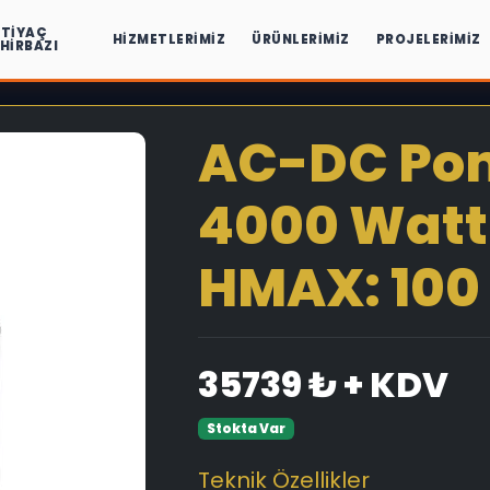
HTIYAÇ
HIZMETLERIMIZ
ÜRÜNLERIMIZ
PROJELERIMIZ
IHIRBAZI
AC-DC Pom
4000 Watt
HMAX: 100 
35739 ₺ + KDV
Stokta Var
Teknik Özellikler