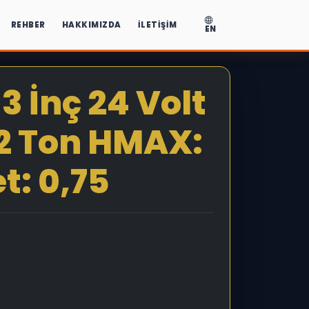
REHBER
HAKKIMIZDA
İLETIŞIM
EN
 İnç 24 Volt
,2 Ton HMAX:
t: 0,75