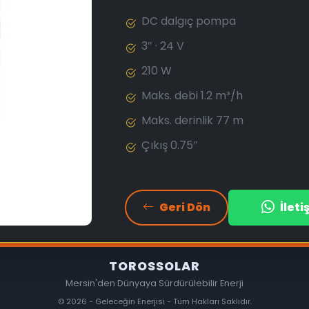
DC dalgıç pompa
3″ · 24 V
210 W
Maks. debi 1.2 m³/h
Maks. derinlik 77 m
Çıkış 0.75″
Geri Dön
İlet
TOROSSOLAR
Mersin'den Dünyaya Sürdürülebilir Enerji
© 2026 - Geleceğin Enerjisi - Tüm Hakları Saklıdır.