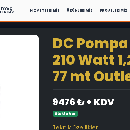
HTIYAÇ
HIZMETLERIMIZ
ÜRÜNLERIMIZ
PROJELERIMIZ
IHIRBAZI
DC Pompa 3
210 Watt 1
77 mt Outle
9476 ₺ + KDV
Stokta Var
Teknik Özellikler