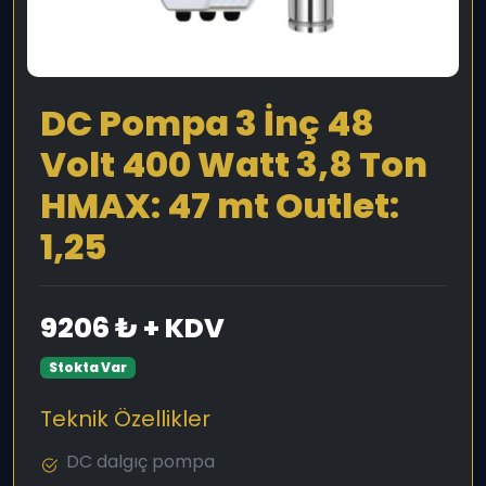
DC Pompa 3 İnç 48
Volt 400 Watt 3,8 Ton
HMAX: 47 mt Outlet:
1,25
9206 ₺ + KDV
Stokta Var
Teknik Özellikler
DC dalgıç pompa