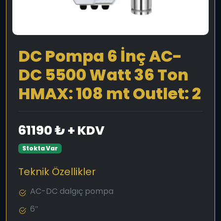
DC Pompa 6 İnç AC-
DC 5500 Watt 36 Ton
HMAX: 108 mt Outlet: 2
61190 ₺ + KDV
Stokta Var
Teknik Özellikler
AC-DC dalgıç pompa
6″