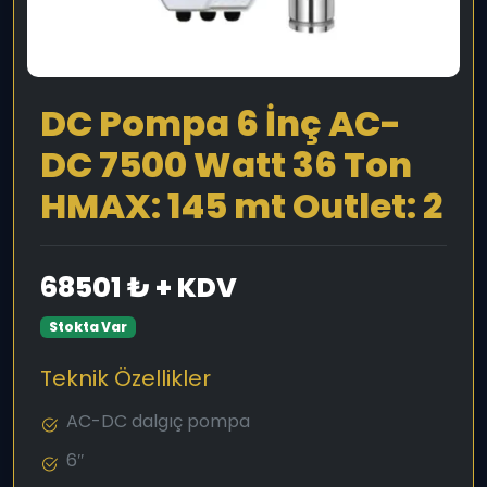
DC Pompa 6 İnç AC-
DC 7500 Watt 36 Ton
HMAX: 145 mt Outlet: 2
68501 ₺ + KDV
Stokta Var
Teknik Özellikler
AC-DC dalgıç pompa
6″