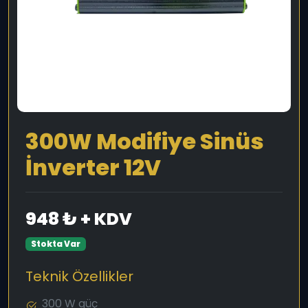
300W Modifiye Sinüs
İnverter 12V
948 ₺ + KDV
Stokta Var
Teknik Özellikler
300 W güç