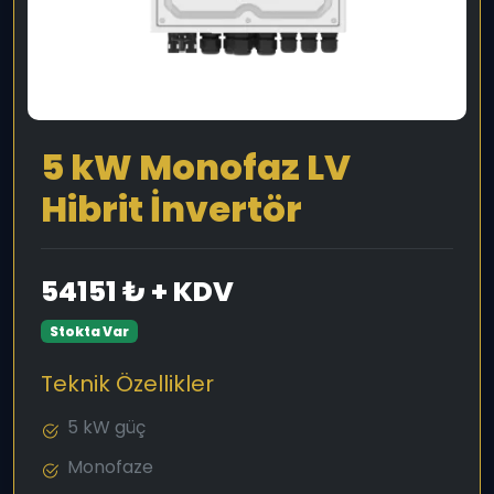
5 kW Monofaz LV
Hibrit İnvertör
54151 ₺ + KDV
Stokta Var
Teknik Özellikler
5 kW güç
Monofaze