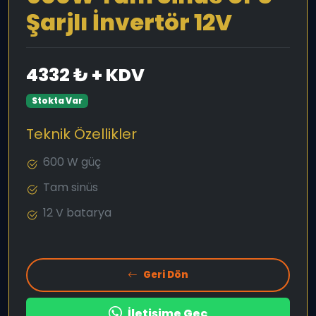
Şarjlı İnvertör 12V
4332 ₺ + KDV
Stokta Var
Teknik Özellikler
600 W güç
Tam sinüs
12 V batarya
Geri Dön
İletişime Geç