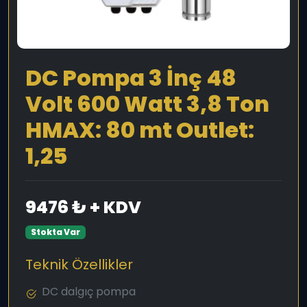
DC Pompa 3 İnç 48
Volt 600 Watt 3,8 Ton
HMAX: 80 mt Outlet:
1,25
9476 ₺ + KDV
Stokta Var
Teknik Özellikler
DC dalgıç pompa