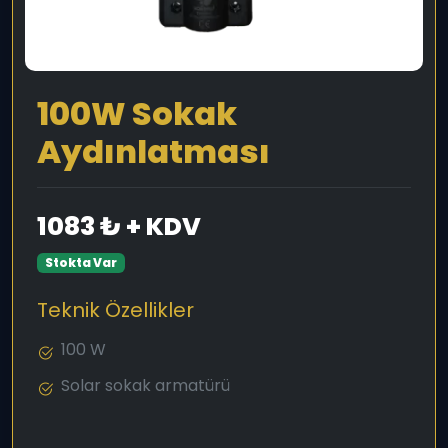
100W Sokak
Aydınlatması
1083 ₺ + KDV
Stokta Var
Teknik Özellikler
100 W
Solar sokak armatürü