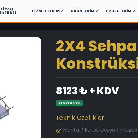
HTIYAÇ
HIZMETLERIMIZ
ÜRÜNLERIMIZ
PROJELERIMIZ
IHIRBAZI
2X4 Sehpa
Konstrüksi
8123 ₺ + KDV
Stokta Var
Teknik Özellikler
Montaj / konstrüksiyon malze