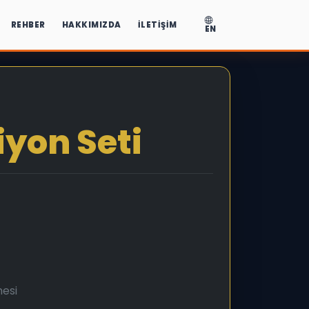
REHBER
HAKKIMIZDA
İLETIŞIM
EN
yon Seti
mesi