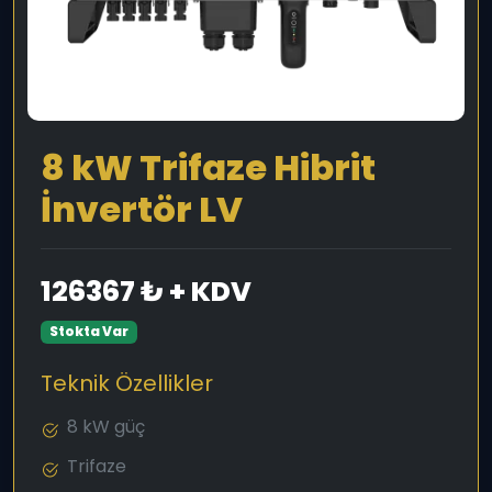
8 kW Trifaze Hibrit
İnvertör LV
126367 ₺ + KDV
Stokta Var
Teknik Özellikler
8 kW güç
Trifaze