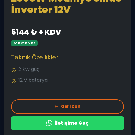
İnverter 12V
5144 ₺ + KDV
Stokta Var
Teknik Özellikler
2 kW güç
12 V batarya
Geri Dön
İletişime Geç