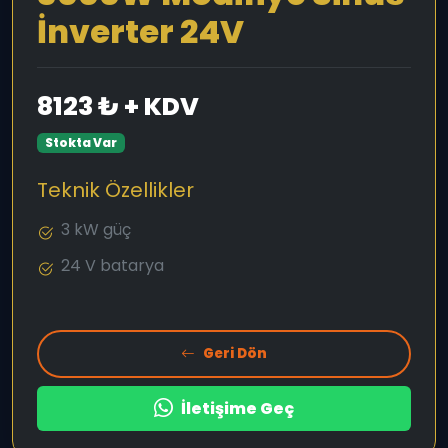
İnverter 24V
8123 ₺ + KDV
Stokta Var
Teknik Özellikler
3 kW güç
24 V batarya
Geri Dön
İletişime Geç