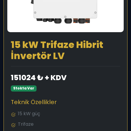
15 kW Trifaze Hibrit
İnvertör LV
151024 ₺ + KDV
Stokta Var
Teknik Özellikler
15 kW güç
Trifaze