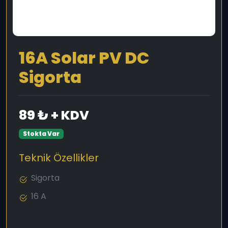
16A Solar PV DC
Sigorta
89 ₺ + KDV
Stokta Var
Teknik Özellikler
Sigorta
16 A