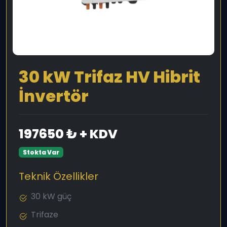
30 kW Trifaz HV Hibrit
İnvertör
197650 ₺ + KDV
Stokta Var
Teknik Özellikler
30 kW güç
Trifaze