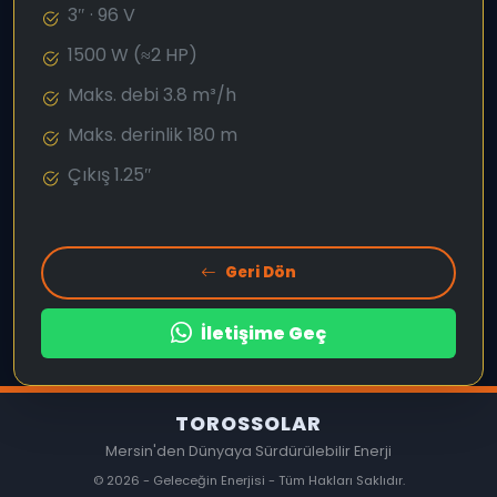
3″ · 96 V
1500 W (≈2 HP)
Maks. debi 3.8 m³/h
Maks. derinlik 180 m
Çıkış 1.25″
Geri Dön
İletişime Geç
TOROSSOLAR
Mersin'den Dünyaya Sürdürülebilir Enerji
© 2026 - Geleceğin Enerjisi - Tüm Hakları Saklıdır.