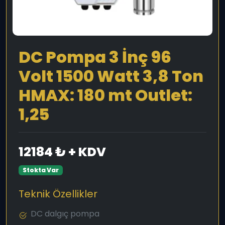
DC Pompa 3 İnç 96
Volt 1500 Watt 3,8 Ton
HMAX: 180 mt Outlet:
1,25
12184 ₺ + KDV
Stokta Var
Teknik Özellikler
DC dalgıç pompa