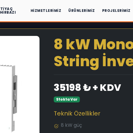
HTIYAÇ
HIZMETLERIMIZ
ÜRÜNLERIMIZ
PROJELERIMIZ
IHIRBAZI
8 kW Mono
String İnv
35198 ₺ + KDV
Stokta Var
Teknik Özellikler
8 kW güç