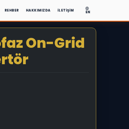
REHBER
HAKKIMIZDA
İLETIŞIM
EN
faz On-Grid
ertör