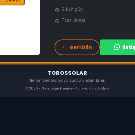
2 kW güç
Tam sinüs
Geri Dön
İlet
TOROSSOLAR
Mersin'den Dünyaya Sürdürülebilir Enerji
© 2026 - Geleceğin Enerjisi - Tüm Hakları Saklıdır.