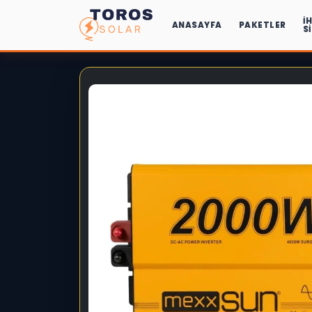
İ
ANASAYFA
PAKETLER
S