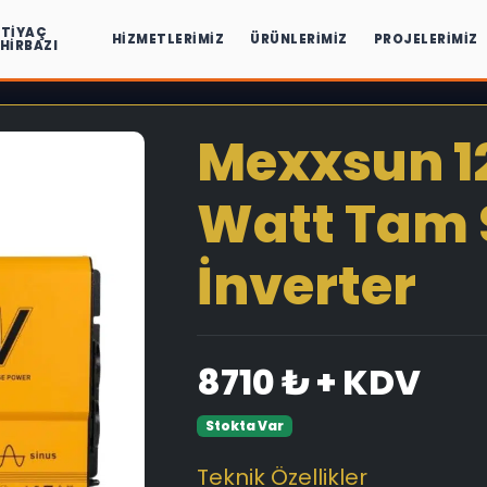
HTIYAÇ
HIZMETLERIMIZ
ÜRÜNLERIMIZ
PROJELERIMIZ
IHIRBAZI
Mexxsun 12
Watt Tam 
İnverter
8710 ₺ + KDV
Stokta Var
Teknik Özellikler