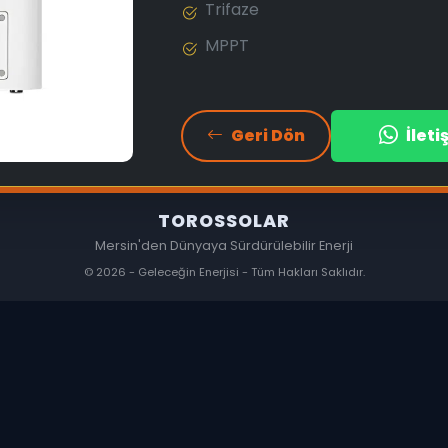
Trifaze
MPPT
Geri Dön
İlet
TOROSSOLAR
Mersin'den Dünyaya Sürdürülebilir Enerji
© 2026 - Geleceğin Enerjisi - Tüm Hakları Saklıdır.