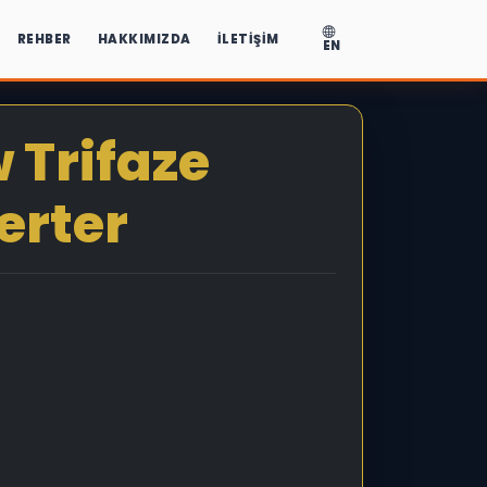
REHBER
HAKKIMIZDA
İLETIŞIM
EN
 Trifaze
erter