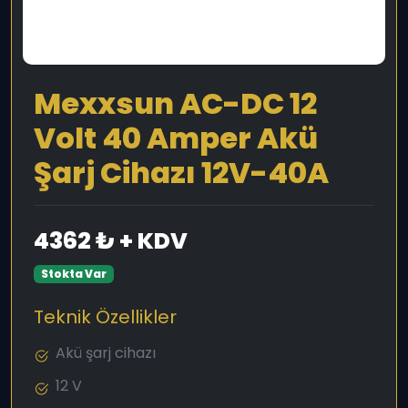
Mexxsun AC-DC 12
Volt 40 Amper Akü
Şarj Cihazı 12V-40A
4362 ₺ + KDV
Stokta Var
Teknik Özellikler
Akü şarj cihazı
12 V