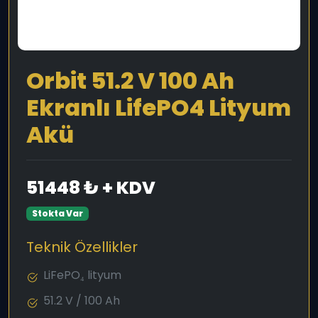
Orbit 51.2 V 100 Ah
Ekranlı LifePO4 Lityum
Akü
51448 ₺ + KDV
Stokta Var
Teknik Özellikler
LiFePO₄ lityum
51.2 V / 100 Ah