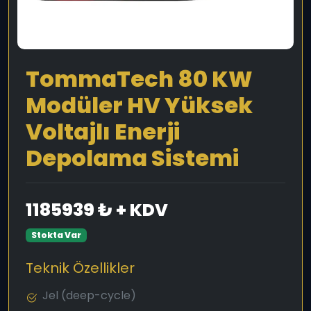
TommaTech 80 KW
Modüler HV Yüksek
Voltajlı Enerji
Depolama Sistemi
1185939 ₺ + KDV
Stokta Var
Teknik Özellikler
Jel (deep-cycle)