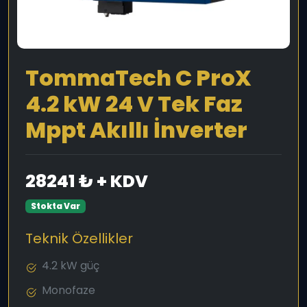
TommaTech C ProX
4.2 kW 24 V Tek Faz
Mppt Akıllı İnverter
28241 ₺ + KDV
Stokta Var
Teknik Özellikler
4.2 kW güç
Monofaze