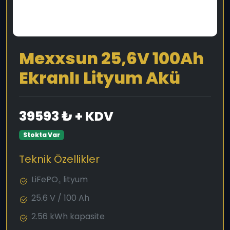
Mexxsun 25,6V 100Ah
Ekranlı Lityum Akü
39593 ₺ + KDV
Stokta Var
Teknik Özellikler
LiFePO₄ lityum
25.6 V / 100 Ah
2.56 kWh kapasite