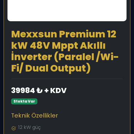
Mexxsun Premium 12
kW 48V Mppt Akıllı
İnverter (Paralel /Wi-
Fi/ Dual Output)
39984 ₺ + KDV
Stokta Var
Teknik Özellikler
12 kW güç